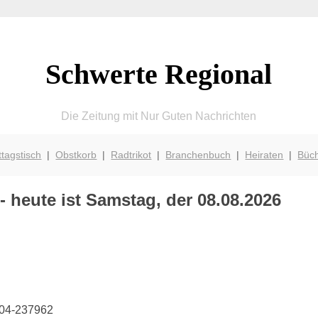
Schwerte Regional
Die Zeitung mit Nur Guten Nachrichten
ttagstisch
|
Obstkorb
|
Radtrikot
|
Branchenbuch
|
Heiraten
|
Büc
 heute ist Samstag, der 08.08.2026
304-237962